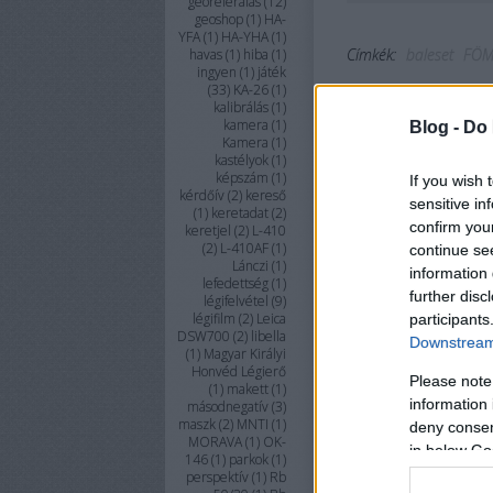
georeferálás
(
12
)
geoshop
(
1
)
HA-
YFA
(
1
)
HA-YHA
(
1
)
Címkék:
baleset
FÖM
havas
(
1
)
hiba
(
1
)
ingyen
(
1
)
játék
(
33
)
KA-26
(
1
)
kalibrálás
(
1
)
kamera
(
1
)
Blog -
Do 
Kamera
(
1
)
kastélyok
(
1
)
képszám
(
1
)
If you wish 
kérdőív
(
2
)
kereső
sensitive in
(
1
)
keretadat
(
2
)
confirm you
keretjel
(
2
)
L-410
(
2
)
L-410AF
(
1
)
continue se
Lánczi
(
1
)
information 
lefedettség
(
1
)
further disc
légifelvétel
(
9
)
légifilm
(
2
)
Leica
participants
DSW700
(
2
)
libella
Downstream 
(
1
)
Magyar Királyi
Honvéd Légierő
Please note
(
1
)
makett
(
1
)
information 
másodnegatív
(
3
)
maszk
(
2
)
MNTI
(
1
)
deny consent
MORAVA
(
1
)
OK-
in below Go
146
(
1
)
parkok
(
1
)
perspektív
(
1
)
Rb