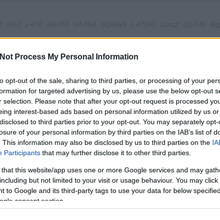
I
AN-2
L-410
HA-YFA
HA-YHA
MORAVA
L-410AF
Lánczi
OK-146
Rep
Tetszik
0
Not Process My Personal Information
to opt-out of the sale, sharing to third parties, or processing of your per
formation for targeted advertising by us, please use the below opt-out s
r selection. Please note that after your opt-out request is processed y
eing interest-based ads based on personal information utilized by us or
disclosed to third parties prior to your opt-out. You may separately opt-
losure of your personal information by third parties on the IAB’s list of
. This information may also be disclosed by us to third parties on the
IA
Participants
that may further disclose it to other third parties.
 that this website/app uses one or more Google services and may gath
including but not limited to your visit or usage behaviour. You may click 
 to Google and its third-party tags to use your data for below specifi
ogle consent section.