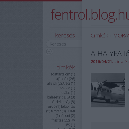
fentrol.blog.h
A fentrol.hu hivatalos
keresés
Címkék
»
MORA
A HA-YFA l
2016/04/21. -
írta:
S
címkék
adattartalom
(
1
)
ajándék
(
26
)
állatok
(
2
)
AN-2
(
1
)
AN-2M
(
1
)
annotálás
(
1
)
baleset
(
1
)
DLA
(
3
)
érdekesség
(
8
)
erdő
(
1
)
felbontás
(
5
)
filmtár
(
8
)
FÖMI
(
1
)
főpont
(
2
)
frissítés
(
22
)
Fw
189
(
1
)