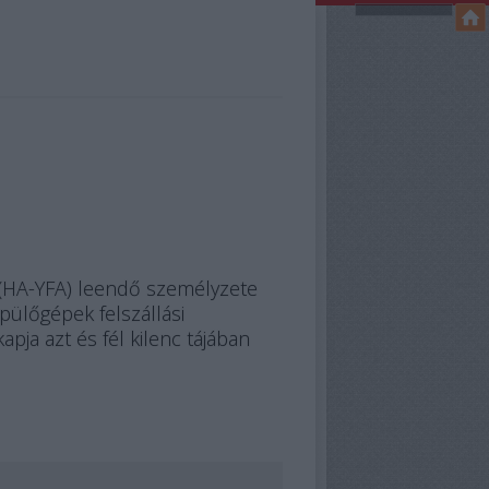
F (HA-YFA) leendő személyzete
pülőgépek felszállási
ja azt és fél kilenc tájában