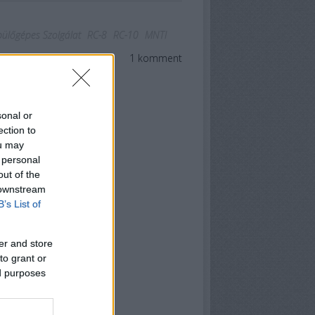
ülőgépes Szolgálat
RC-8
RC-10
MNTI
1
komment
sonal or
ection to
ou may
 personal
out of the
 downstream
B’s List of
er and store
to grant or
ed purposes