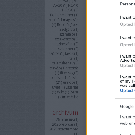
50/30
(
1
)
Rb
Persona
75/30
(
1
)
RC-10
(
1
)
RC-8
(
3
)
Reihenbildner
(
1
)
I want t
repülési magasság
Opted 
(
4
)
Repülőgépes
Szolgálat
(
1
)
számláló
(
1
)
I want t
szerkesztés
(
6
)
színes film
(
3
)
Opted 
szkenner
(
2
)
szűrés
(
1
)
tavak
(
1
)
I want 
tél
(
1
)
Advertis
településnév
(
3
)
Opted 
térkép
(
1
)
tisztítás
(
1
)
titkosság
(
3
)
I want t
toplista
(
1
)
új kép
of my P
(
21
)
ünnep
(
1
)
was col
üveg
(
1
)
vásárlás
Opted 
(
1
)
Wild
(
1
)
Zeiss
(
1
)
Címkefelhő
Google 
archívum
I want t
2026 március
(
1
)
web or d
2026 február
(
1
)
2025 szeptember
(
1
)