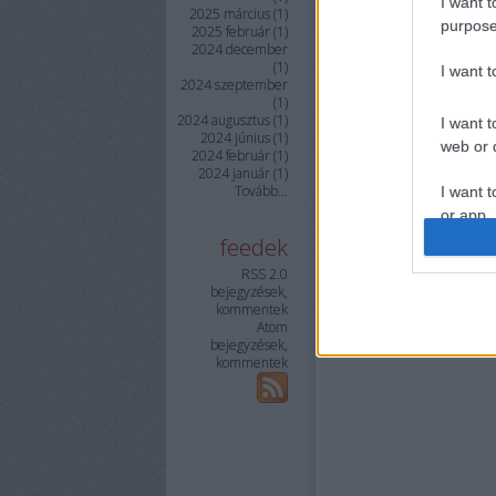
I want t
2025 március
(
1
)
purpose
2025 február
(
1
)
2024 december
(
1
)
I want 
2024 szeptember
(
1
)
2024 augusztus
(
1
)
I want t
2024 június
(
1
)
web or d
2024 február
(
1
)
2024 január
(
1
)
Tovább
...
I want t
or app.
feedek
I want t
RSS 2.0
bejegyzések
,
kommentek
I want t
Atom
authenti
bejegyzések
,
kommentek