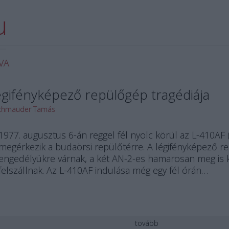
u
 blogja.
VA
égifényképező repülőgép tragédiája
chmauder Tamás
1977. augusztus 6-án reggel fél nyolc körül az L-410A
megérkezik a budaörsi repülőtérre. A légifényképező re
engedélyükre várnak, a két AN-2-es hamarosan meg is kap
felszállnak. Az L-410AF indulása még egy fél órán…
tovább