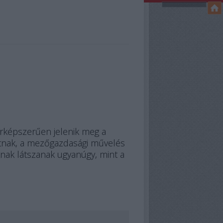
érképszerűen jelenik meg a
utnak, a mezőgazdasági művelés
knak látszanak ugyanúgy, mint a