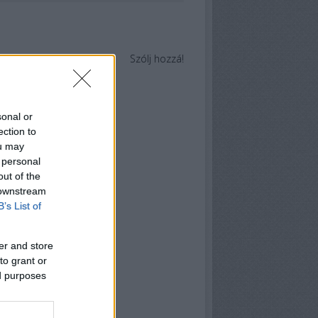
Szólj hozzá!
sonal or
ection to
ou may
 personal
out of the
 downstream
B’s List of
er and store
to grant or
ed purposes