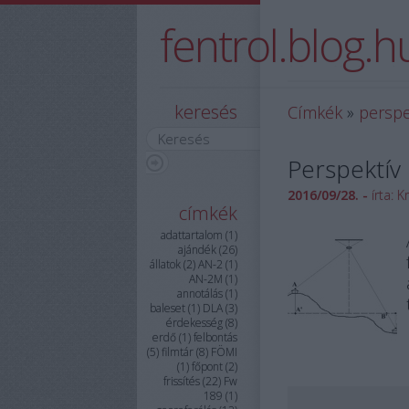
fentrol.blog.h
A fentrol.hu hivatalos
keresés
Címkék
»
perspe
Perspektív 
2016/09/28. -
írta:
Kr
címkék
adattartalom
(
1
)
ajándék
(
26
)
állatok
(
2
)
AN-2
(
1
)
AN-2M
(
1
)
annotálás
(
1
)
baleset
(
1
)
DLA
(
3
)
érdekesség
(
8
)
erdő
(
1
)
felbontás
(
5
)
filmtár
(
8
)
FÖMI
(
1
)
főpont
(
2
)
frissítés
(
22
)
Fw
189
(
1
)