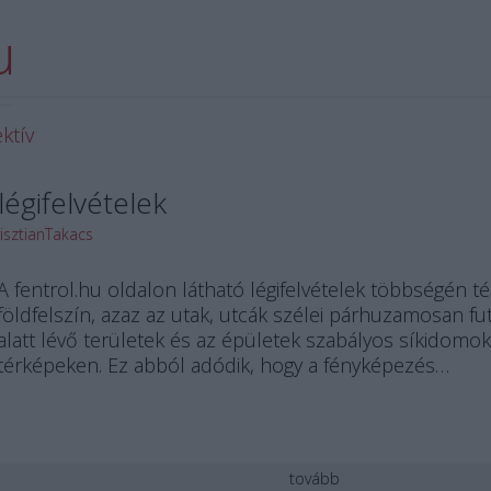
u
 blogja.
ktív
légifelvételek
isztianTakacs
A fentrol.hu oldalon látható légifelvételek többségén t
földfelszín, azaz az utak, utcák szélei párhuzamosan f
alatt lévő területek és az épületek szabályos síkidomo
térképeken. Ez abból adódik, hogy a fényképezés…
tovább