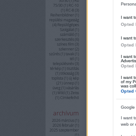
50/30
(
1
)
Rb
Persona
75/30
(
1
)
RC-10
(
1
)
RC-8
(
3
)
Reihenbildner
(
1
)
I want t
repülési magasság
Opted 
(
4
)
Repülőgépes
Szolgálat
(
1
)
számláló
(
1
)
I want t
szerkesztés
(
6
)
színes film
(
3
)
Opted 
szkenner
(
2
)
szűrés
(
1
)
tavak
(
1
)
I want 
tél
(
1
)
Advertis
településnév
(
3
)
Opted 
térkép
(
1
)
tisztítás
(
1
)
titkosság
(
3
)
I want t
toplista
(
1
)
új kép
of my P
(
21
)
ünnep
(
1
)
was col
üveg
(
1
)
vásárlás
Opted 
(
1
)
Wild
(
1
)
Zeiss
(
1
)
Címkefelhő
Google 
archívum
I want t
2026 március
(
1
)
web or d
2026 február
(
1
)
2025 szeptember
(
1
)