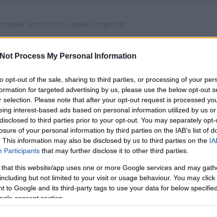
erspektív
georeferálás
repülési magasság
Tetszik
0
Not Process My Personal Information
to opt-out of the sale, sharing to third parties, or processing of your per
formation for targeted advertising by us, please use the below opt-out s
r selection. Please note that after your opt-out request is processed y
eing interest-based ads based on personal information utilized by us or
disclosed to third parties prior to your opt-out. You may separately opt-
losure of your personal information by third parties on the IAB’s list of
. This information may also be disclosed by us to third parties on the
IA
Participants
that may further disclose it to other third parties.
 that this website/app uses one or more Google services and may gath
including but not limited to your visit or usage behaviour. You may click 
 to Google and its third-party tags to use your data for below specifi
ogle consent section.