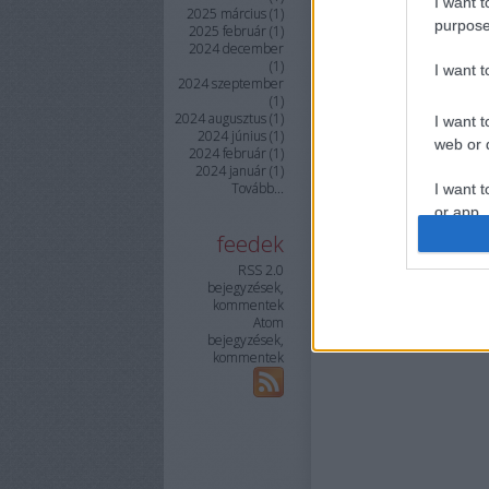
I want t
2025 március
(
1
)
purpose
2025 február
(
1
)
2024 december
(
1
)
I want 
2024 szeptember
(
1
)
2024 augusztus
(
1
)
I want t
2024 június
(
1
)
web or d
2024 február
(
1
)
2024 január
(
1
)
Tovább
...
I want t
or app.
feedek
I want t
RSS 2.0
bejegyzések
,
kommentek
I want t
Atom
authenti
bejegyzések
,
kommentek