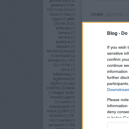
georeferálás
(
12
)
geoshop
(
1
)
HA-
YFA
(
1
)
HA-YHA
(
1
)
Címkék:
légifelvétel
p
havas
(
1
)
hiba
(
1
)
ingyen
(
1
)
játék
(
33
)
KA-26
(
1
)
kalibrálás
(
1
)
Kamera
(
1
)
Blog -
Do 
kamera
(
1
)
kastélyok
(
1
)
képszám
(
1
)
If you wish 
kérdőív
(
2
)
kereső
sensitive in
(
1
)
keretadat
(
2
)
confirm you
keretjel
(
2
)
L-410
(
2
)
L-410AF
(
1
)
continue se
Lánczi
(
1
)
information 
lefedettség
(
1
)
further disc
légifelvétel
(
9
)
légifilm
(
2
)
Leica
participants
DSW700
(
2
)
libella
Downstream 
(
1
)
Magyar Királyi
Honvéd Légierő
Please note
(
1
)
makett
(
1
)
information 
másodnegatív
(
3
)
maszk
(
2
)
MNTI
(
1
)
deny consent
MORAVA
(
1
)
OK-
in below Go
146
(
1
)
parkok
(
1
)
perspektív
(
1
)
Rb