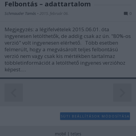
Felbontás – adattartalom
Schmauder Tamás
•
2015. február 06.
0
Megjegyzés: a légifelvételek 2015.06.01. óta
ingyenesen letölthetők, de addig csak az ún. "80%-os
verzió" volt ingyenesen elérhető. Több esetben
felmerült, hogy a megvásárolt teljes felbontású
verzió nem vagy csak kis mértékben tartalmaz
többletinformációt a letölthető ingyenes verzióhoz
képest.…
SÜTI BEÁLLÍTÁSOK MÓDOSÍTÁSA
mobil
|
teljes