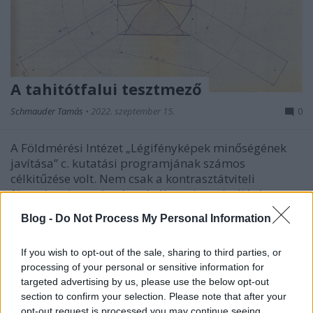
A tahitótfalui tesztmező
Schmauder Tamás
•
2022. szeptember 15.
0
A Földmérési Intézet „Légifényképek minőségének
javítása” c. kutatási programjának számos
célkitűzése volt. Nem csak a kontrasztátviteli
függvények meghatározásához akartak eljárást
kidolgozni, de a filmtorzulások kiküszöbölését
Blog -
Do Not Process My Personal Information
lehetővé tevő képtranszformációs eljárás
létrehozása is a tervek közt…
If you wish to opt-out of the sale, sharing to third parties, or
processing of your personal or sensitive information for
targeted advertising by us, please use the below opt-out
section to confirm your selection. Please note that after your
opt-out request is processed you may continue seeing