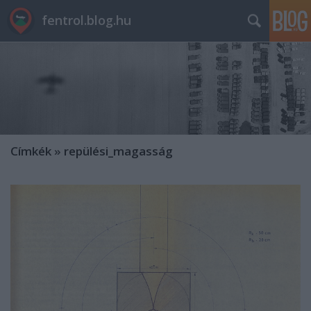
fentrol.blog.hu
Címkék
»
repülési_magasság