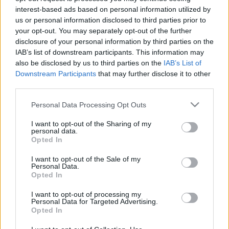
interest-based ads based on personal information utilized by
us or personal information disclosed to third parties prior to
your opt-out. You may separately opt-out of the further
disclosure of your personal information by third parties on the
IAB’s list of downstream participants. This information may
also be disclosed by us to third parties on the
IAB’s List of
Downstream Participants
that may further disclose it to other
third parties.
Please note that this website/app uses one or more Google
Personal Data Processing Opt Outs
services and may gather and store information including but
A képkeret - keretjelek, keretadatok
not limited to your visit or usage behaviour. You may click to
I want to opt-out of the Sharing of my
personal data.
grant or deny consent to Google and its third-party tags to
Schmauder Tamás
•
2017. május 19.
0
Opted In
use your data for below specified purposes in below Google
consent section.
I want to opt-out of the Sale of my
A digitális fényképezőgépek vagy a telefonok
Personal Data.
képeinél a készítésük körülményei (Exif) a fájlokban,
Opted In
magukban a képekben tárolódnak. A digitális
I want to opt-out of processing my
légifelvételek esetében is hasonló a helyzet, tekintsük
Personal Data for Targeted Advertising.
át, hogyan fejlődött a technológia, amíg erre a
Opted In
fejlettségi szintre jutott. A korai időkben,…