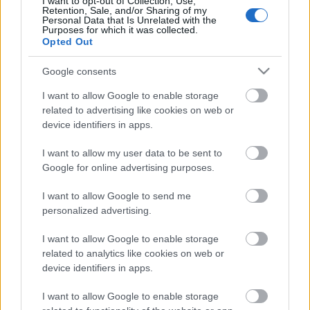
I want to opt-out of Collection, Use,
Retention, Sale, and/or Sharing of my
Personal Data that Is Unrelated with the
Purposes for which it was collected.
Opted Out
Google consents
I want to allow Google to enable storage
related to advertising like cookies on web or
device identifiers in apps.
I want to allow my user data to be sent to
Google for online advertising purposes.
I want to allow Google to send me
personalized advertising.
Perspektív légifelvételek
I want to allow Google to enable storage
related to analytics like cookies on web or
KrisztianTakacs
•
2016. szeptember 28.
0
device identifiers in apps.
A fentrol.hu oldalon látható légifelvételek többségén
I want to allow Google to enable storage
térképszerűen jelenik meg a földfelszín, azaz az utak,